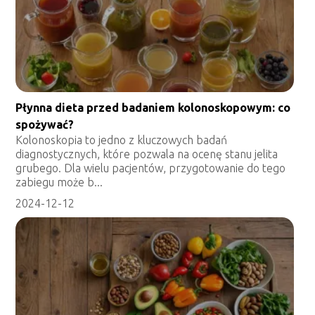
Płynna dieta przed badaniem kolonoskopowym: co
spożywać?
Kolonoskopia to jedno z kluczowych badań
diagnostycznych, które pozwala na ocenę stanu jelita
grubego. Dla wielu pacjentów, przygotowanie do tego
zabiegu może b...
2024-12-12