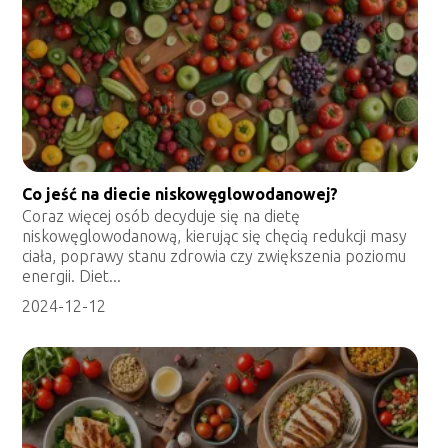
Co jeść na diecie niskowęglowodanowej?
Coraz więcej osób decyduje się na dietę
niskowęglowodanową, kierując się chęcią redukcji masy
ciała, poprawy stanu zdrowia czy zwiększenia poziomu
energii. Diet...
2024-12-12