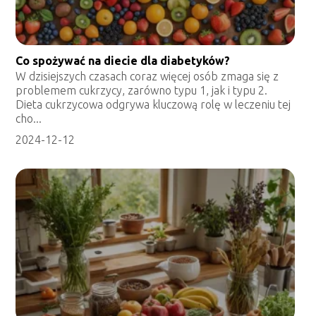
Co spożywać na diecie dla diabetyków?
W dzisiejszych czasach coraz więcej osób zmaga się z
problemem cukrzycy, zarówno typu 1, jak i typu 2.
Dieta cukrzycowa odgrywa kluczową rolę w leczeniu tej
cho...
2024-12-12