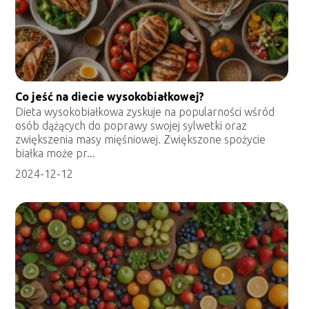
Co jeść na diecie wysokobiałkowej?
Dieta wysokobiałkowa zyskuje na popularności wśród
osób dążących do poprawy swojej sylwetki oraz
zwiększenia masy mięśniowej. Zwiększone spożycie
białka może pr...
2024-12-12