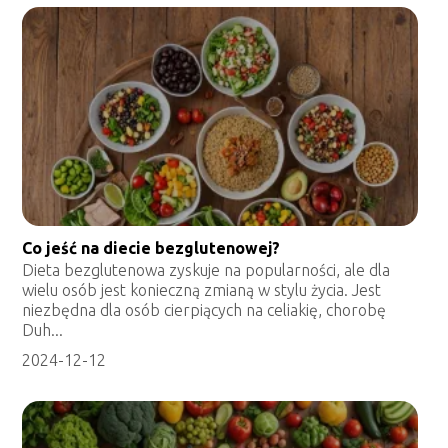
Co jeść na diecie bezglutenowej?
Dieta bezglutenowa zyskuje na popularności, ale dla
wielu osób jest konieczną zmianą w stylu życia. Jest
niezbędna dla osób cierpiących na celiakię, chorobę
Duh...
2024-12-12