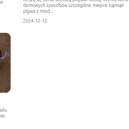
ów
domowych sposobów szczególne miejsce zajmuje
pigwa z miod...
2024-12-12
ielu
nie