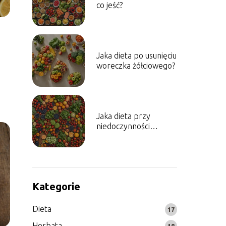
co jeść?
m
s
Jaka dieta po usunięciu
woreczka żółciowego?
Jaka dieta przy
niedoczynności
tarczycy?
Kategorie
Dieta
17
Herbata