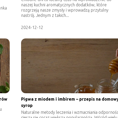
naszej kuchni aromatycznych dodatków, które
anka
rozgrzeją nasze zmysły i wprowadzą przytulny
nastrój. Jednym z takich...
2024-12-12
erów
Pigwa z miodem i imbirem – przepis na domow
syrop
u
Naturalne metody leczenia i wzmacniania odpornośc
cieszą się coraz większą popularnością. Wśród wielu