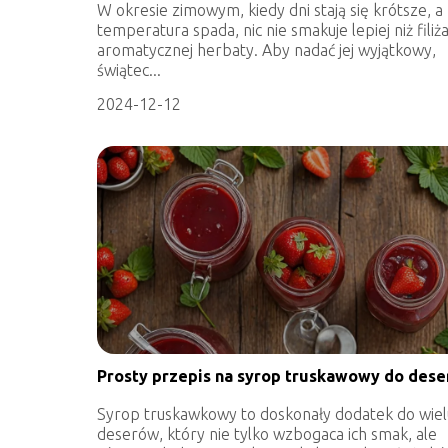
W okresie zimowym, kiedy dni stają się krótsze, a
temperatura spada, nic nie smakuje lepiej niż filiż
aromatycznej herbaty. Aby nadać jej wyjątkowy,
świątec...
2024-12-12
Prosty przepis na syrop truskawowy do des
Syrop truskawkowy to doskonały dodatek do wiel
deserów, który nie tylko wzbogaca ich smak, ale