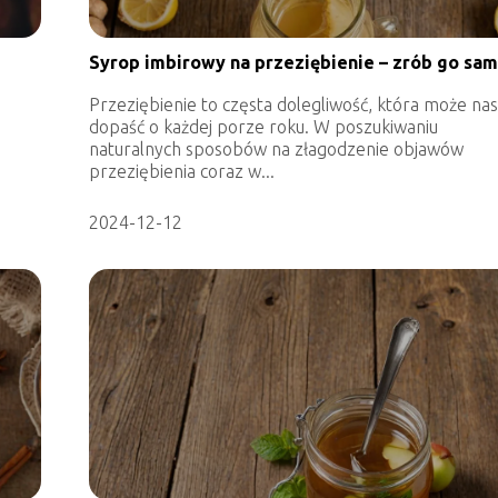
Syrop imbirowy na przeziębienie – zrób go sa
Przeziębienie to częsta dolegliwość, która może na
dopaść o każdej porze roku. W poszukiwaniu
naturalnych sposobów na złagodzenie objawów
przeziębienia coraz w...
2024-12-12