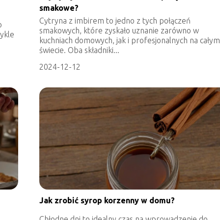
smakowe?
Cytryna z imbirem to jedno z tych połączeń
o
smakowych, które zyskało uznanie zarówno w
ykle
kuchniach domowych, jak i profesjonalnych na cały
świecie. Oba składniki...
2024-12-12
Jak zrobić syrop korzenny w domu?
Chłodne dni to idealny czas na wprowadzenie do