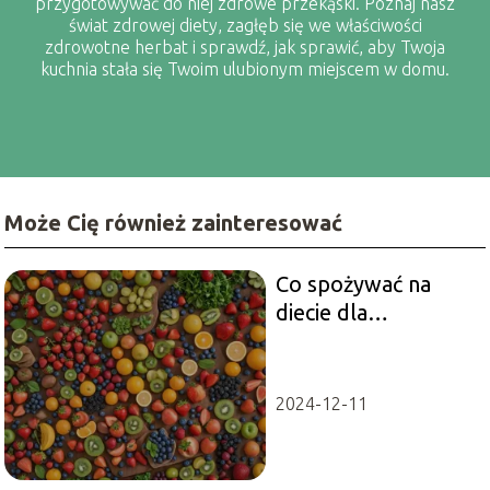
przygotowywać do niej zdrowe przekąski. Poznaj nasz
świat zdrowej diety, zagłęb się we właściwości
zdrowotne herbat i sprawdź, jak sprawić, aby Twoja
kuchnia stała się Twoim ulubionym miejscem w domu.
Może Cię również zainteresować
Co spożywać na
diecie dla
diabetyków?
2024-12-11