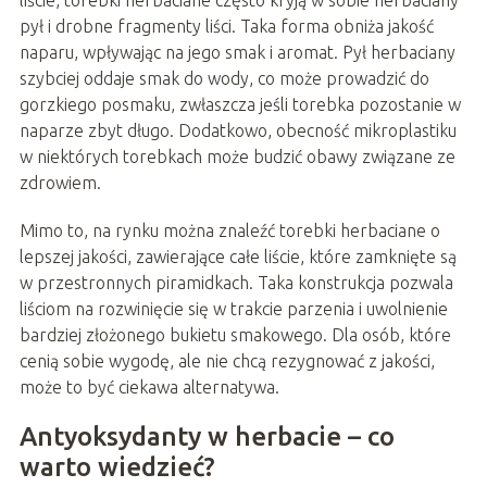
liście, torebki herbaciane często kryją w sobie herbaciany
pył i drobne fragmenty liści. Taka forma obniża jakość
naparu, wpływając na jego smak i aromat. Pył herbaciany
szybciej oddaje smak do wody, co może prowadzić do
gorzkiego posmaku, zwłaszcza jeśli torebka pozostanie w
naparze zbyt długo. Dodatkowo, obecność mikroplastiku
w niektórych torebkach może budzić obawy związane ze
zdrowiem.
Mimo to, na rynku można znaleźć torebki herbaciane o
lepszej jakości, zawierające całe liście, które zamknięte są
w przestronnych piramidkach. Taka konstrukcja pozwala
liściom na rozwinięcie się w trakcie parzenia i uwolnienie
bardziej złożonego bukietu smakowego. Dla osób, które
cenią sobie wygodę, ale nie chcą rezygnować z jakości,
może to być ciekawa alternatywa.
Antyoksydanty w herbacie – co
warto wiedzieć?