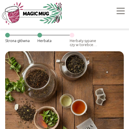
Strona główna
Herbata
Herbaty sypane
czy w torebce?
Co jest lepsze?